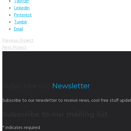
Twitter
LinkedIn
Pinterest
Tumblr
Email
Previous Project
Next Project
Subscribe our
Newsletter
Subscribe to our newsletter to receive news, cool free stuff upd
Subscribe to our mailing list
*
indicates required