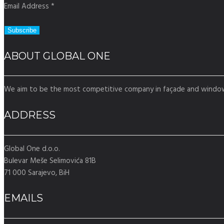
Email Address
*
ABOUT GLOBAL ONE
We aim to be the most competitive company in façade and window 
ADDRESS
Global One d.o.o.
Bulevar Meše Selimovića 81B
71 000 Sarajevo, BiH
EMAILS