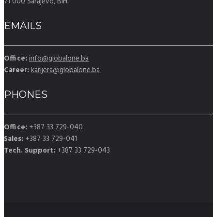
71 000 Sarajevo, BiH
EMAILS
Office:
info@globalone.ba
Career:
karijera@globalone.ba
PHONES
Office:
+387 33 729-040
Sales:
+387 33 729-041
Tech. Support:
+387 33 729-043