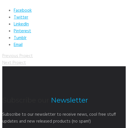
Facebook
Twitter
LinkedIn
Pinterest
Tumblr
Email
Previous Project
Next Project
Subscribe our
Newsletter
Subscribe to our newsletter to receive news, cool free stuff
updates and new released products (no spam!)